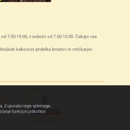
 od 7.00-19.00, v soboto od 7.00-13.00. Čakajo vas
oljšati kakovost pridelka kmetov in vrtičkarjev.
EU
projekti
lke
sta. Z uporabo tega spletnega
očanje funkcij in piškotkov