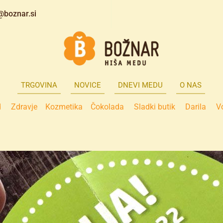
@boznar.si
TRGOVINA
NOVICE
DNEVI MEDU
O NAS
d
Zdravje
Kozmetika
Čokolada
Sladki butik
Darila
V