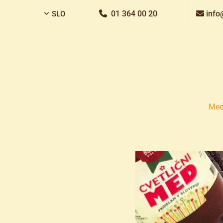
01 364 00 20
info
SLO


Me