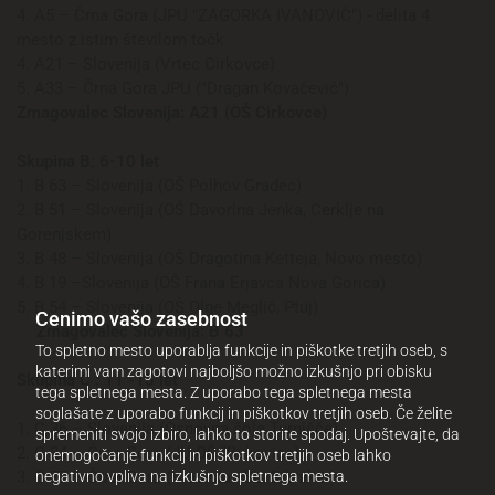
4. A5 – Črna Gora (JPU "ZAGORKA IVANOVIĆ") - delita 4.
mesto z istim številom točk
4. A21 – Slovenija (Vrtec Cirkovce)
5. A33 – Črna Gora JPU ("Dragan Kovačević")
Zmagovalec Slovenija: A21 (OŠ Cirkovce)
Skupina B: 6-10 let
1. B 63 – Slovenija (OŠ Polhov Gradec)
2. B 51 – Slovenija (OŠ Davorina Jenka, Cerklje na
Gorenjskem)
3. B 48 – Slovenija (OŠ Dragotina Ketteja, Novo mesto)
4. B 19 –Slovenija (OŠ Frana Erjavca Nova Gorica)
5. B 54 – Slovenija (OŠ Olge Meglič, Ptuj)
Cenimo vašo zasebnost
Zmagovalec Slovenija: B 63
To spletno mesto uporablja funkcije in piškotke tretjih oseb, s
katerimi vam zagotovi najboljšo možno izkušnjo pri obisku
Skupina C : 11 -15 let
tega spletnega mesta. Z uporabo tega spletnega mesta
soglašate z uporabo funkcij in piškotkov tretjih oseb. Če želite
1. C 36 – Slovenija (Osnovna šola Turnišče)
spremeniti svojo izbiro, lahko to storite spodaj. Upoštevajte, da
2. C 24 – Črna Gora (JU OŠ "Bukovica)
onemogočanje funkcij in piškotkov tretjih oseb lahko
negativno vpliva na izkušnjo spletnega mesta.
3. C 77 – Črna Gora (Vladislav SL. Ribnikar)