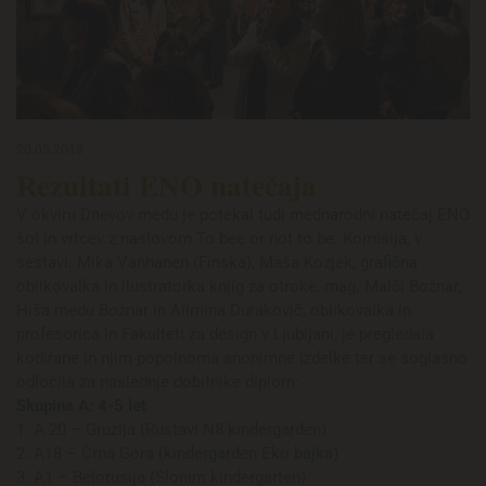
20.05.2018
Rezultati ENO natečaja
V okviru Dnevov medu je potekal tudi mednarodni natečaj ENO
šol in vrtcev z naslovom To bee or not to be. Komisija, v
sestavi: Mika Vanhanen (Finska), Maša Kozjek, grafična
oblikovalka in ilustratorka knjig za otroke, mag. Malči Božnar,
Hiša medu Božnar in Alimina Durakovič, oblikovalka in
profesorica in Fakulteti za design v Ljubljani, je pregledala
kodirane in njim popolnoma anonimne izdelke ter se soglasno
odločila za naslednje dobitnike diplom:
Skupina A: 4-5 let
1. A 20 – Gruzija (Rustavi N8 kindergarden)
2. A18 – Črna Gora (kindergarden Eko bajka)
3. A1 – Belorusija (Slonim kindergarten)