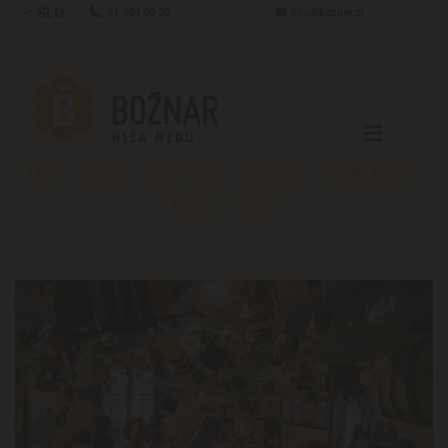
SLO

01 364 00 20

info@boznar.si
Med
Zdravje
Kozmetika
Čokolada
Sladki butik
Darila
Vosek