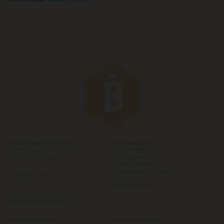
Božnar čebelarstvo d.o.o.
Hitre povezave
Polhov Gradec 72
• GOLDHONEY
1355 Polhov Gradec
• Aloe arborescens
• Sekira v medu
• Igralne karte Črni Peter
Telefon:
01 364 00 20
• Propolis
E-pošta:
info@boznar.si
• Med za masažo
TRR: SI56 191000011511529
Deželna banka Slovenije
Nakupi in dostava
O Hiši medu Božnar