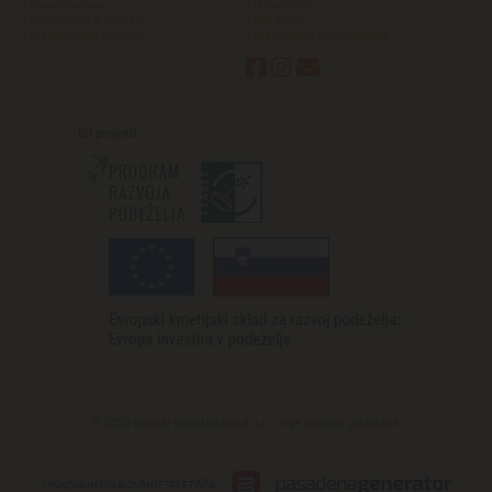
• Pogoji nakupa
• O podjetju
• Informacija o dostavi
• Kje smo?
• Mednarodna dostava
• Kje najdete naše izdelke



EU
projekti
© 2020 Božnar čebelarstvo d.o.o. - Vse pravice pridržane.