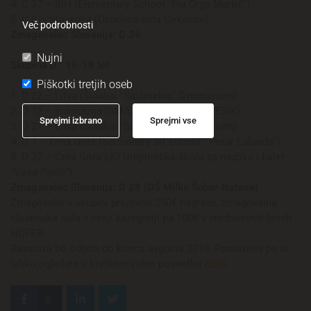
4. C 37 – BIH (Elementary School "Fra Grga Martić")
5. C 8 – Slovenija (Osnovna šola Cirkovce)
Več podrobnosti
Zmagovalec Slovenija: C 36
Nujni
Skupina D : 16-18 let
Piškotki tretjih oseb
1. D 22 – Litva (Šiauliai "Saulėtekis" Gymnasium)
2. D 12 – Indonezija (SMA DARUL ISLAM GRESIK)
Sprejmi izbrano
Sprejmi vse
3. D 21 – Litva (Šiauliai "Saulėtekis" Gymnasium)
4. D 7 – Črna Gora (Secondary art school " Petar Lubarda")
5. D 27 – Črna Gora (JU Umjetnička škola za muziku i balet
"Vasa Pavić")
Zmagovalec Slovenija: D 28 (OŠ Milke Šobar Nataše)
Zmagovalci v skupini prejmejo 250€ nagrade, zmagovalna
slovenska šola v svoji kategoriji pa 100€ v vrednostnih bonih
HOFER.
Razstava bo odprta do konca avgusta 2018. Postavitev pa si
lahko ogledate v kratkem video posnetku
KLIK
.
0