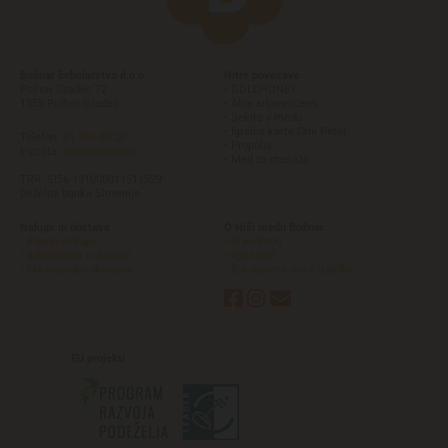
Božnar čebelarstvo d.o.o.
Hitre povezave
Polhov Gradec 72
• GOLDHONEY
1355 Polhov Gradec
• Aloe arborescens
• Sekira v medu
• Igralne karte Črni Peter
Telefon:
01 364 00 20
• Propolis
E-pošta:
info@boznar.si
• Med za masažo
TRR: SI56 191000011511529
Deželna banka Slovenije
Nakupi in dostava
O Hiši medu Božnar
• Pogoji nakupa
• O podjetju
• Informacija o dostavi
• Kje smo?
• Mednarodna dostava
• Kje najdete naše izdelke



EU
projekti