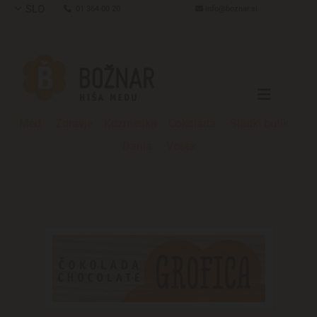
SLO

01 364 00 20

info@boznar.si
Med
Zdravje
Kozmetika
Čokolada
Sladki butik
Darila
Vosek