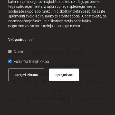
katerimi vam zagotovi najboljšo možno izkušnjo pri obisku
zvezdami. Organizatorka Monika Bebar Seliškar je bila vesela
tega spletnega mesta. Z uporabo tega spletnega mesta
udeležbe in opisala kako je dan v družbi mlajših potekal.
soglašate z uporabo funkcij in piškotkov tretjih oseb. Če želite
spremeniti svojo izbiro, lahko to storite spodaj. Upoštevajte, da
PREVERITE VEČ
onemogočanje funkcij in piškotkov tretjih oseb lahko
negativno vpliva na izkušnjo spletnega mesta.
Več podrobnosti
Nujni
NA KRATKO
O NAS
Piškotki tretjih oseb
V Hiši medu Božnar imamo dolgoletne izkušnje s
področja pridelave in
Sprejmi izbrano
Sprejmi vse
predelave čebeljih pridelkov. Naše izdelke lahko kupite v
bolje
založenih trgovinah po Sloveniji ali pri nas v Polhovem
Gradcu.
Polhov Gradec je manjši kraj v osrčju polhograjskega